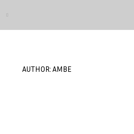
AUTHOR: AMBE
AMBE reclama establecer el bike
leasing y ayudas a la compra de
bicicletas en el Plan Social para
el Clima
AMBE ha participado en la segunda