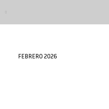
FEBRERO 2026
AMBE reúne al sector en su
Asamblea General y Encuentro
de la Alianza
La Asociación de Marcas y Bicicletas
de España (AMBE) ha celebrado su