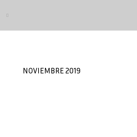
NOVIEMBRE 2019
El sector de la bicicleta en
cifras 2018
Madrid, 20 de junio de 2019 Hoy
hemos hecho público nuestro
informe anual de mercado «El sector