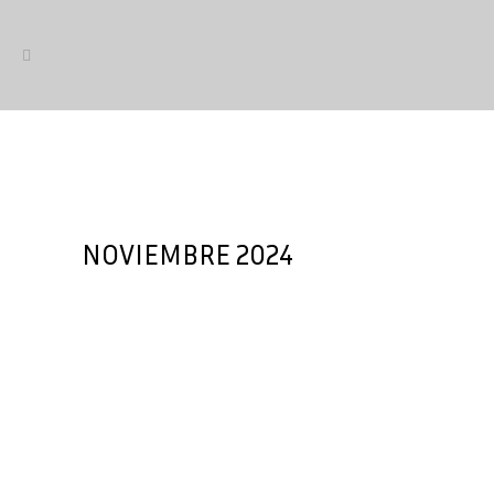
NOVIEMBRE 2024
Bike Ocasión se une a AMBE
como empresa Aliada
Bike Ocasión, empresa de referencia
en España en la compraventa de
bicicletas de segunda mano, se