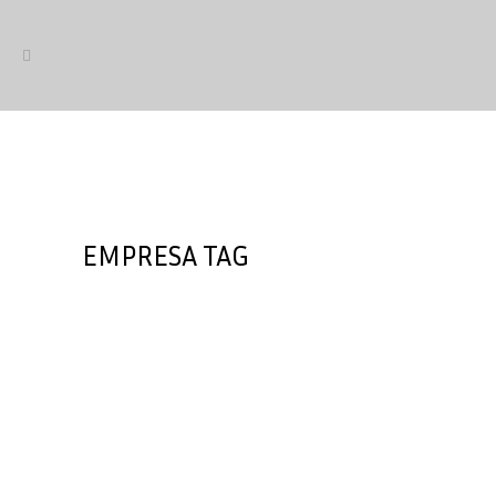
EMPRESA TAG
GDV se unen a la Alianza del
Sector de la Bicicleta de AMBE
La alianza permite a GDV ofrecer al
sector de la bicicleta soluciones que