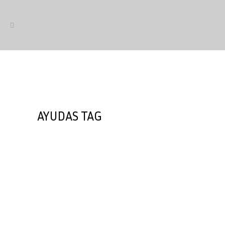
AYUDAS TAG
Aprobado el decreto «ómnibus»
con ayudas la bicicleta pública
y a la compra de bicicletas
eléctricas y cargo bikes
El Congreso ha dado luz verde al