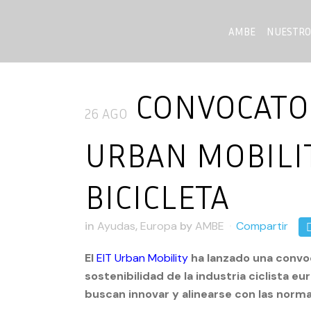
AMBE
NUESTRO
CONVOCATOR
26 AGO
URBAN MOBILIT
BICICLETA
in
Ayudas
,
Europa
by
AMBE
Compartir
El
EIT Urban Mobility
ha lanzado una convoca
sostenibilidad de la industria ciclista e
buscan innovar y alinearse con las norma