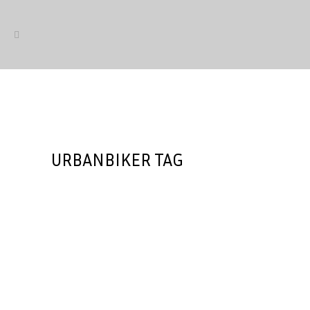
URBANBIKER TAG
UrbanBiker, nuevo asociado de
AMBE, apuesta por la
colaboración para el futuro de
la bici eléctrica en España
UrbanBiker se incorpora como