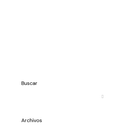
empresa asociada de AMBE. La
marca leonesa, referente en el
diseño y fabricación de bicicletas
eléctricas desde 2011, refuerza así su
compromiso con la movilidad
sostenible...
Ver más
Buscar
Archivos