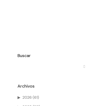
que ha desarrollado una app que
centraliza toda la oferta de
bicicletas de alquiler —de tiendas y
particulares—...
Ver más
Buscar
Archivos
2026
(61)