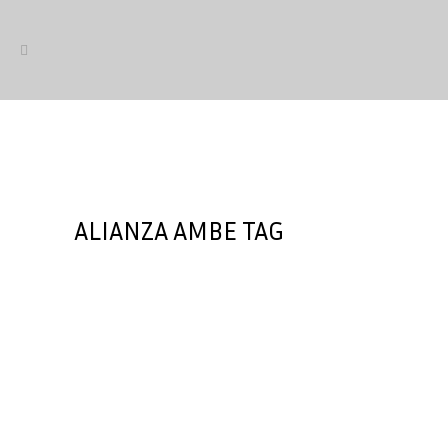
ALIANZA AMBE TAG
Bikewave: “Queremos que
alquilar una bici sea tan fácil
como reservar un hotel”
Damos la bienvenida a la Alianza de
AMBE a Bikewave, startup española