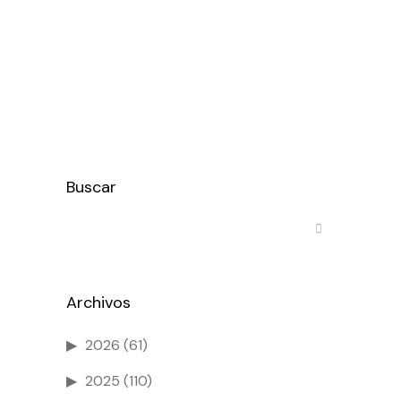
una nueva edición de los Encuentros
del Sector de la Bicicleta, un webinar
gratuito y abierto a todo la...
Ver más
Buscar
Archivos
2026
(61)
2025
(110)