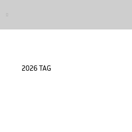
2026 TAG
El sector de la bicicleta debate
sobre los retos y tendencias
rumbo a 2026
La Asociación de Marcas y Bicicletas
de España (AMBE) ha organizado