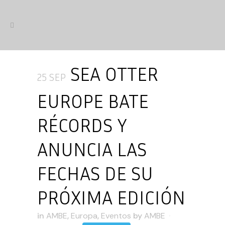
SEA OTTER
25 SEP
EUROPE BATE
RÉCORDS Y
ANUNCIA LAS
FECHAS DE SU
PRÓXIMA EDICIÓN
in
AMBE
,
Europa
,
Eventos
by
AMBE