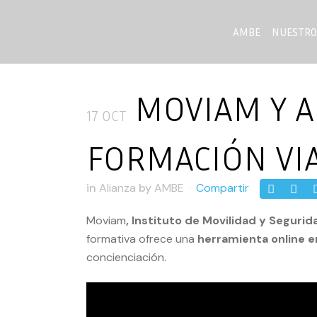
AMBE
NUESTRO
MOVIAM Y A
17 OCT
FORMACIÓN VI
in
Alianza
by
AMBE
Compartir
Moviam
,
Instituto de Movilidad y Segurida
formativa ofrece una
herramienta online en
concienciación.