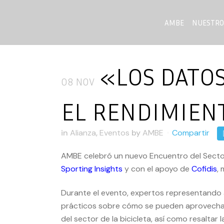
AMBE
NUESTRO
«LOS DATOS
08 NOV
EL RENDIMIENT
in
Alianza
,
Eventos
by
AMBE
Compartir
AMBE celebró un nuevo Encuentro del Sector
Sporting Insights
y con el apoyo de
Cofidis
,
Durante el evento, expertos representando a
prácticos sobre cómo se pueden aprovechar
del sector de la bicicleta, así como resaltar 