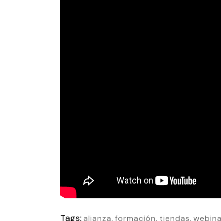
Tags:
alianza
,
formación
,
tiendas
,
webina