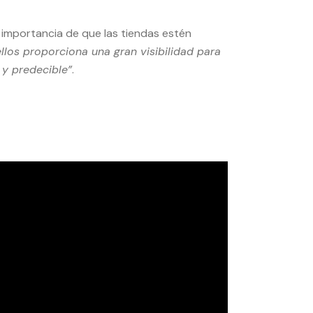
importancia de que las tiendas estén
llos proporciona una gran visibilidad para
 y predecible”
.