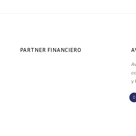
PARTNER FINANCIERO
A
Av
co
y