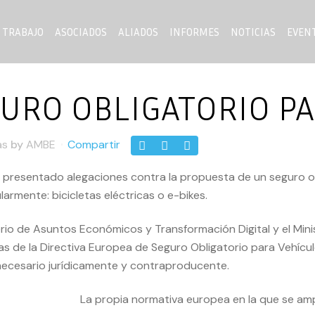
 TRABAJO
ASOCIADOS
ALIADOS
INFORMES
NOTICIAS
EVEN
GURO OBLIGATORIO PA
as
by
AMBE
Compartir
 presentado alegaciones contra la propuesta de un seguro obl
rmente: bicicletas eléctricas o e-bikes.
rio de Asuntos Económicos y Transformación Digital y el Mini
icas de la Directiva Europea de Seguro Obligatorio para Vehí
nnecesario jurídicamente y contraproducente.
La propia
normativa europea
en la que se am