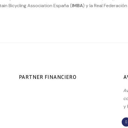
ntain Bicycling Association España (
IMBA
) y la Real Federación
PARTNER FINANCIERO
A
Av
co
y