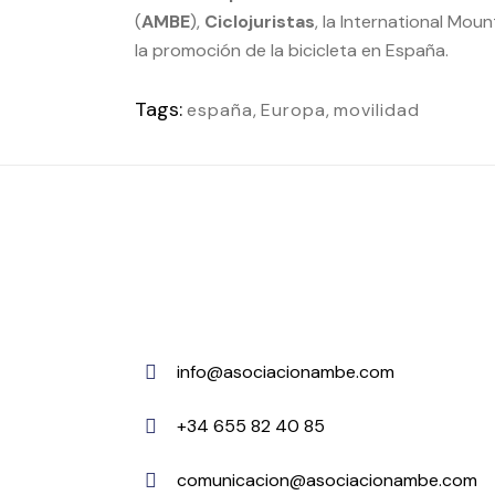
(
AMBE
),
Ciclojuristas
, la International Mou
la promoción de la bicicleta en España.
Tags:
españa
,
Europa
,
movilidad
info@asociacionambe.com
+34 655 82 40 85
comunicacion@asociacionambe.com