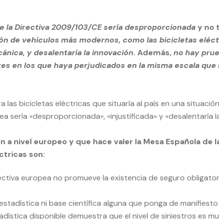
 de la Directiva 2009/103/CE sería desproporcionada
y no 
ión de vehículos más modernos, como las bicicletas eléc
nica, y desalentaría la innovación
. Además,
no hay prue
 en los que haya perjudicados en la misma escala que 
las bicicletas eléctricas que situaría al país en una situaci
 sería «desproporcionada», «injustificada» y «desalentaría 
 a nivel europeo y que hace valer la Mesa Española de la
ctricas son:
ectiva europea no promueve la existencia de seguro obligatorio
estadística ni base científica alguna que ponga de manifiesto
stadística disponible demuestra que el nivel de siniestros es muy 