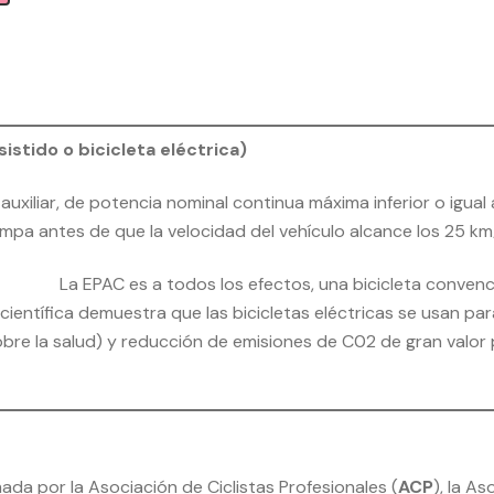
istido o bicicleta eléctrica)
auxiliar, de potencia nominal continua máxima inferior o igua
pa antes de que la velocidad del vehículo alcance los 25 km/h 
La EPAC es a todos los efectos, una bicicleta convenc
 científica demuestra que las bicicletas eléctricas se usan p
sobre la salud) y reducción de emisiones de C02 de gran valo
ada por la Asociación de Ciclistas Profesionales (
ACP
), la A