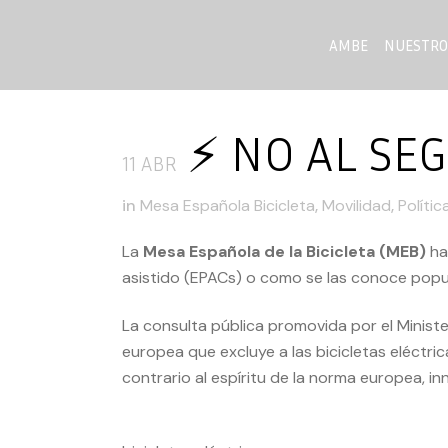
AMBE
NUESTRO
⚡️ NO AL SE
11 ABR
in
Mesa Española Bicicleta
,
Movilidad
,
Polític
La
Mesa Española de la Bicicleta (MEB)
ha
asistido (EPACs) o como se las conoce popula
La
consulta pública
promovida por el Ministe
europea
que excluye a las bicicletas eléctr
contrario al espíritu de la norma europea, i