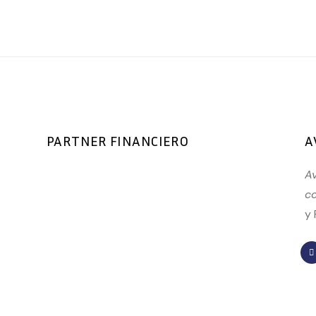
PARTNER FINANCIERO
A
Av
co
y