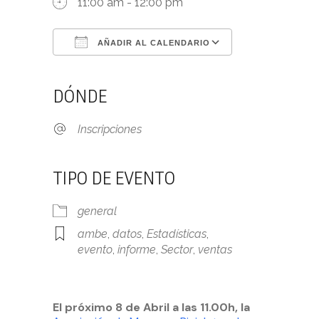
11:00 am - 12:00 pm
AÑADIR AL CALENDARIO
Descargar ICS
Google Calendar
iCalendar
Office 365
Outlook Live
DÓNDE
Inscripciones
TIPO DE EVENTO
general
ambe
,
datos
,
Estadísticas
,
evento
,
informe
,
Sector
,
ventas
El próximo 8 de Abril a las 11.00h, la