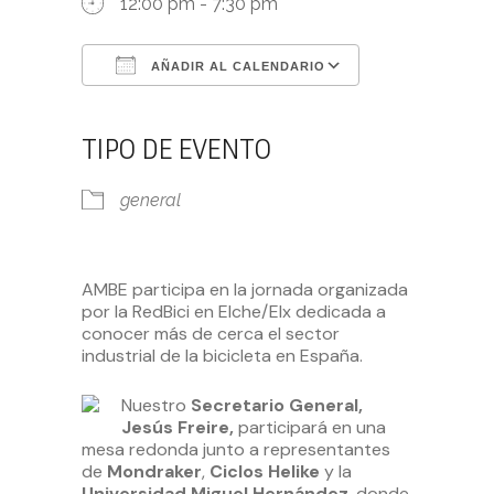
12:00 pm - 7:30 pm
AÑADIR AL CALENDARIO
Descargar ICS
Google Calendar
iCalendar
Office 365
Outlook Live
TIPO DE EVENTO
general
AMBE participa en la jornada organizada
por la RedBici en Elche/Elx dedicada a
conocer más de cerca el sector
industrial de la bicicleta en España.
Nuestro
Secretario General,
Jesús Freire,
participará en una
mesa redonda junto a representantes
de
Mondraker
,
Ciclos Helike
y la
Universidad Miguel Hernández
, donde